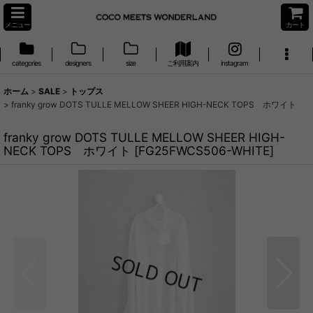
メニュー
カート
categories
designers
size
ご利用案内
instagram
ホーム
>
SALE
>
トップス
>
franky grow DOTS TULLE MELLOW SHEER HIGH-NECK TOPS ホワイト
franky grow DOTS TULLE MELLOW SHEER HIGH-
NECK TOPS ホワイト
[
FG25FWCS506-WHITE
]