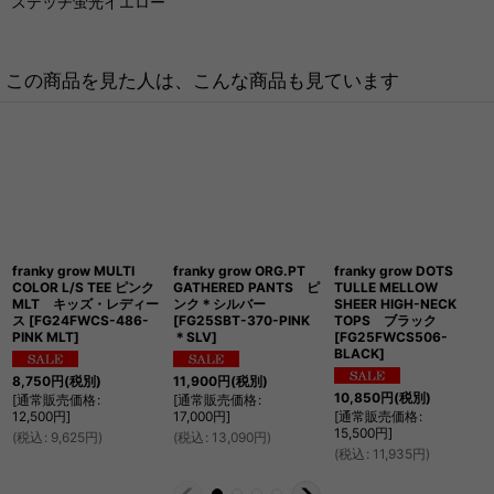
ステッチ蛍光イエロー
この商品を見た人は、こんな商品も見ています
franky grow MULTI
franky grow ORG.PT
franky grow DOTS
COLOR L/S TEE ピンク
GATHERED PANTS ピ
TULLE MELLOW
MLT キッズ・レディー
ンク＊シルバー
SHEER HIGH-NECK
ス
[
FG24FWCS-486-
[
FG25SBT-370-PINK
TOPS ブラック
PINK MLT
]
＊SLV
]
[
FG25FWCS506-
BLACK
]
8,750
円
(税別)
11,900
円
(税別)
10,850
円
(税別)
[
通常販売価格
:
[
通常販売価格
:
12,500
円
]
17,000
円
]
[
通常販売価格
:
15,500
円
]
(
税込
:
9,625
円
)
(
税込
:
13,090
円
)
(
税込
:
11,935
円
)