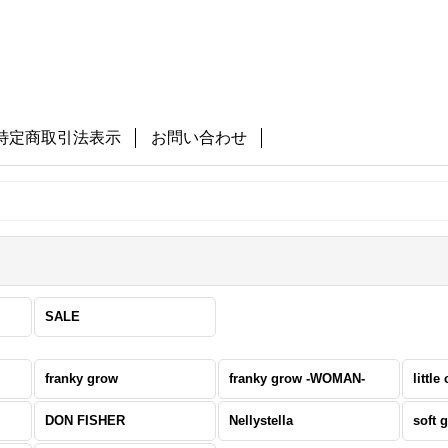
特定商取引法表示
お問い合わせ
SALE
franky grow
franky grow -WOMAN-
little
DON FISHER
Nellystella
soft g