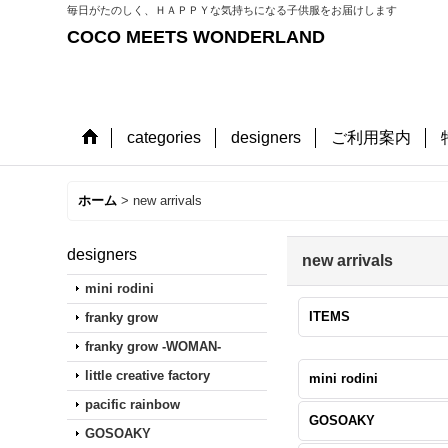
毎日がたのしく、ＨＡＰＰＹな気持ちになる子供服をお届けします
COCO MEETS WONDERLAND
categories
designers
ご利用案内
ホーム
>
new arrivals
designers
new arrivals
mini rodini
ITEMS
franky grow
franky grow -WOMAN-
little creative factory
mini rodini
pacific rainbow
GOSOAKY
GOSOAKY