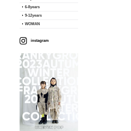
6-8years
9-12years
WOMAN
instagram