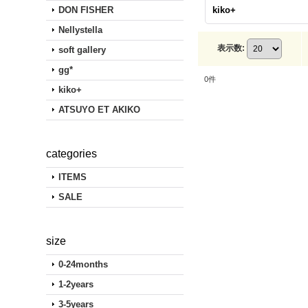
DON FISHER
kiko+
Nellystella
表示数
:
soft gallery
gg*
0
件
kiko+
ATSUYO ET AKIKO
categories
ITEMS
SALE
size
0-24months
1-2years
3-5years