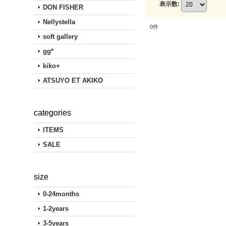
表示数
:
DON FISHER
Nellystella
0
件
soft gallery
gg*
kiko+
ATSUYO ET AKIKO
categories
ITEMS
SALE
size
0-24months
1-2years
3-5years