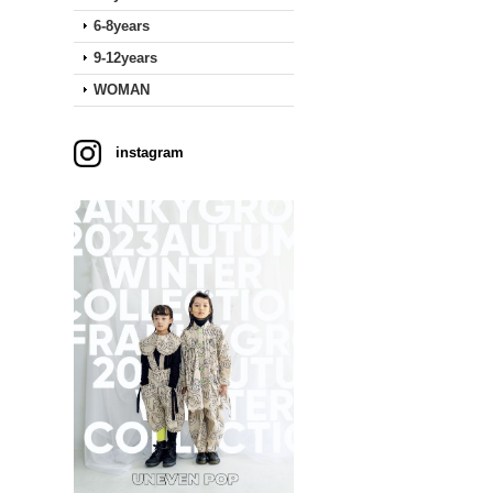
6-8years
9-12years
WOMAN
instagram