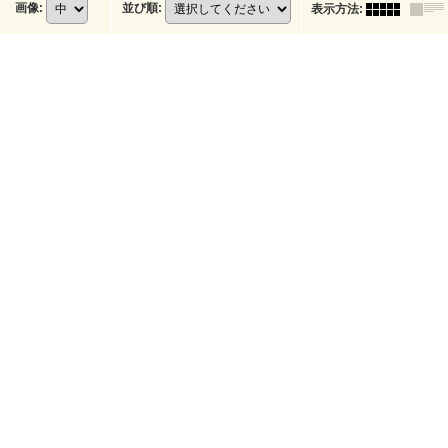
画像
:
並び順
:
表示方法
: