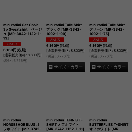
mini rodini Cat Choir
mini rodini Tulle Skirt
mini rodini Tulle Skirt
Sp Sweatshirt ベージ
ブラック
[
MR-3842-
グリーン
[
MR-3842-
ュ
[
MR-3842-1122-1-
1092-1-99
]
1092-1-75
]
13
]
6,160
円
(税別)
6,160
円
(税別)
6,160
円
(税別)
[
通常販売価格
:
8,800
円
]
[
通常販売価格
:
8,800
円
]
[
通常販売価格
:
8,800
円
]
(
税込
:
6,776
円
)
(
税込
:
6,776
円
)
(
税込
:
6,776
円
)
サイズ・カラー
サイズ・カラー
mini rodini
mini rodini TENNIS T-
mini rodini
HORSESHOE BLUS オ
SHIRT オフホワイト
BUTTERFLIES T-SHIRT
フホワイト
[
MR-3742-
[
MR-3742-1152-1-11
]
オフホワイト
[
MR-