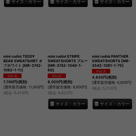
サイズ・カラー
サイズ・カラー
サイズ・カラー
mini rodini TEDDY
mini rodini STRIPE
mini rodini PANTHER
BEAR SWEATSHIRT オ
SWEATSHORTS ブルー
SWEATSHORTS
[
MR-
フホワイト
[
MR-3742-
[
MR-3742-1040-1-
3542-1081-1-75
]
1082-1-11
]
60
]
4,830
円
(税別)
7,700
円
(税別)
6,020
円
(税別)
[
通常販売価格
:
6,900
円
]
[
通常販売価格
:
11,000
円
]
[
通常販売価格
:
8,600
円
]
(
税込
:
5,313
円
)
(
税込
:
8,470
円
)
(
税込
:
6,622
円
)
サイズ・カラー
サイズ・カラー