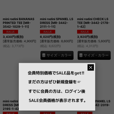
mini rodini BANANAS
mini rodini SPANIEL LS
mini rodini CHECK LS
PRINTED TEE
[
MR-
DRESS
[
MR-3442-
TEE
[
MR-3442-2178-
3542-1029-1-11
]
2111-1-11
]
1-42
]
3,430
円
(税別)
6,020
円
(税別)
3,920
円
(税別)
[
通常販売価格
:
4,900
円
]
[
通常販売価格
:
8,600
円
]
[
通常販売価格
:
5,600
円
]
(
税込
:
3,773
円
)
(
税込
:
6,622
円
)
(
税込
:
4,312
円
)
サイズ・カラー
サイズ・カラー
mini rodini CHECK
mini rodini SPANIEL
mini rodini SPANIEL LS
DRESS
[
MR-3442-
LEGGINGS
[
MR-3442-
TEE
[
MR-3442-2019-
2195-1-42
]
2060-1-11
]
1-11
]