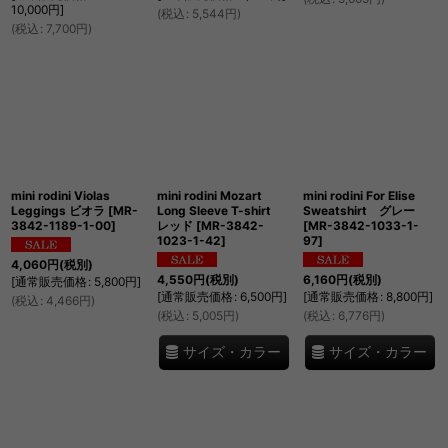
10,000
円
]
(
税込
:
5,544
円
)
(
税込
:
7,700
円
)
mini rodini Violas
mini rodini Mozart
mini rodini For Elise
Leggings ビオラ
[
MR-
Long Sleeve T-shirt
Sweatshirt グレー
3842-1189-1-00
]
レッド
[
MR-3842-
[
MR-3842-1033-1-
1023-1-42
]
97
]
4,060
円
(税別)
4,550
円
(税別)
6,160
円
(税別)
[
通常販売価格
:
5,800
円
]
[
通常販売価格
:
6,500
円
]
[
通常販売価格
:
8,800
円
]
(
税込
:
4,466
円
)
(
税込
:
5,005
円
)
(
税込
:
6,776
円
)
サイズ・カラー
サイズ・カラー