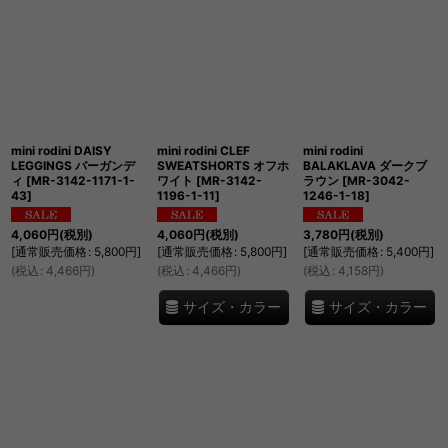
mini rodini DAISY
mini rodini CLEF
mini rodini
LEGGINGS バーガンデ
SWEATSHORTS オフホ
BALAKLAVA ダークブ
ィ
[
MR-3142-1171-1-
ワイト
[
MR-3142-
ラウン
[
MR-3042-
43
]
1196-1-11
]
1246-1-18
]
4,060
円
(税別)
4,060
円
(税別)
3,780
円
(税別)
[
通常販売価格
:
5,800
円
]
[
通常販売価格
:
5,800
円
]
[
通常販売価格
:
5,400
円
]
(
税込
:
4,466
円
)
(
税込
:
4,466
円
)
(
税込
:
4,158
円
)
サイズ・カラー
サイズ・カラー