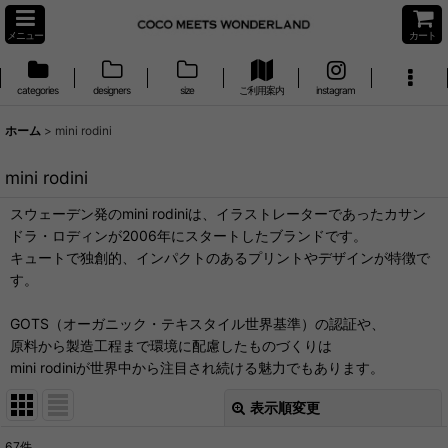
メニュー
カート
categories
designers
size
ご利用案内
instagram
ホーム
>
mini rodini
mini rodini
スウェーデン発のmini rodiniは、イラストレーターであったカサン
ドラ・ロディンが2006年にスタートしたブランドです。
キュートで独創的、インパクトのあるプリントやデザインが特徴で
す。
GOTS（オーガニック・テキスタイル世界基準）の認証や、
原料から製造工程まで環境に配慮したものづくりは
mini rodiniが世界中から注目され続ける魅力でもあります。
表示順変更
閉じる
67
件