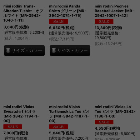
mini rodini Trans-
mini rodini Panda
mini rodini Peonies
Siberian T-shirt オフ
Shirts グリーン
[
MR-
Baseball Jacket
[
MR-
ホワイト
[
MR-3942-
3942-1074-1-75
]
3942-1007-1-42
]
1046-1-11
]
3,640
円
(税別)
6,650
円
(税別)
13,860
円
(税別)
[
通常販売価格
:
5,200
円
]
[
通常販売価格
:
9,500
円
]
[
通常販売価格
:
19,800
円
]
(
税込
:
4,004
円
)
(
税込
:
7,315
円
)
(
税込
:
15,246
円
)
サイズ・カラー
サイズ・カラー
mini rodini Violas
mini rodini Violas
mini rodini Violas Ls
Sweatshirt ビオラ
Turtleneck Ls Tee ビオ
Tee ビオラ
[
MR-3842-
[
MR-3842-1194-1-
ラ
[
MR-3842-1187-1-
1186-1-00
]
00
]
00
]
4,550
円
(税別)
7,000
円
(税別)
5,040
円
(税別)
[
通常販売価格
:
6,500
円
]
[
通常販売価格
:
[
通常販売価格
:
7,200
円
]
(
税込
:
5,005
円
)