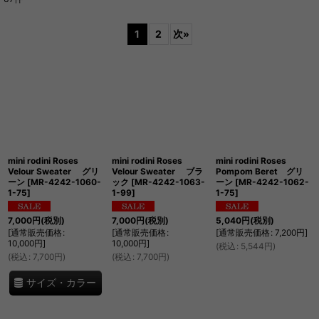
表示数
:
1
2
次
»
並び順
:
絞り込む
mini rodini Roses
mini rodini Roses
mini rodini Roses
Velour Sweater グリ
Velour Sweater ブラ
Pompom Beret グリ
ーン
[
MR-4242-1060-
ック
[
MR-4242-1063-
ーン
[
MR-4242-1062-
1-75
]
1-99
]
1-75
]
7,000
円
(税別)
7,000
円
(税別)
5,040
円
(税別)
[
通常販売価格
:
[
通常販売価格
:
[
通常販売価格
:
7,200
円
]
10,000
円
]
10,000
円
]
(
税込
:
5,544
円
)
(
税込
:
7,700
円
)
(
税込
:
7,700
円
)
サイズ・カラー