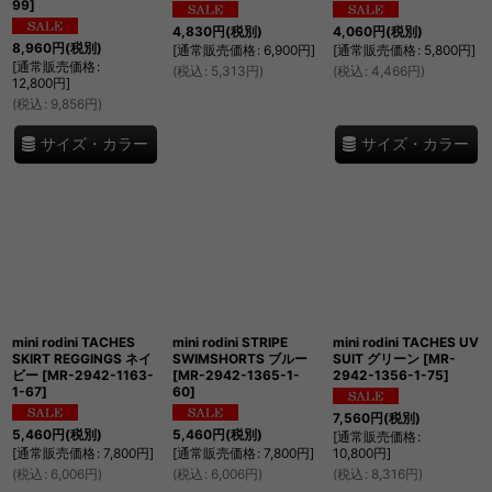
99
]
4,830
円
(税別)
4,060
円
(税別)
8,960
円
(税別)
[
通常販売価格
:
6,900
円
]
[
通常販売価格
:
5,800
円
]
[
通常販売価格
:
(
税込
:
5,313
円
)
(
税込
:
4,466
円
)
12,800
円
]
(
税込
:
9,856
円
)
サイズ・カラー
サイズ・カラー
mini rodini TACHES
mini rodini STRIPE
mini rodini TACHES UV
SKIRT REGGINGS ネイ
SWIMSHORTS ブルー
SUIT グリーン
[
MR-
ビー
[
MR-2942-1163-
[
MR-2942-1365-1-
2942-1356-1-75
]
1-67
]
60
]
7,560
円
(税別)
5,460
円
(税別)
5,460
円
(税別)
[
通常販売価格
:
[
通常販売価格
:
7,800
円
]
[
通常販売価格
:
7,800
円
]
10,800
円
]
(
税込
:
6,006
円
)
(
税込
:
6,006
円
)
(
税込
:
8,316
円
)