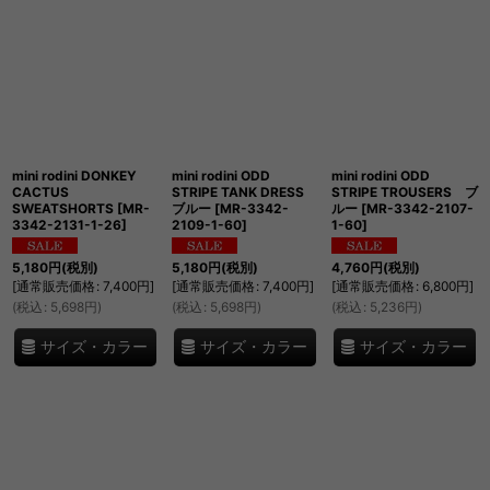
mini rodini DONKEY
mini rodini ODD
mini rodini ODD
CACTUS
STRIPE TANK DRESS
STRIPE TROUSERS ブ
SWEATSHORTS
[
MR-
ブルー
[
MR-3342-
ルー
[
MR-3342-2107-
3342-2131-1-26
]
2109-1-60
]
1-60
]
5,180
円
(税別)
5,180
円
(税別)
4,760
円
(税別)
[
通常販売価格
:
7,400
円
]
[
通常販売価格
:
7,400
円
]
[
通常販売価格
:
6,800
円
]
(
税込
:
5,698
円
)
(
税込
:
5,698
円
)
(
税込
:
5,236
円
)
サイズ・カラー
サイズ・カラー
サイズ・カラー