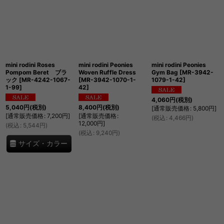
mini rodini Roses
mini rodini Peonies
mini rodini Peonies
Pompom Beret ブラ
Woven Ruffle Dress
Gym Bag
[
MR-3942-
ック
[
MR-4242-1067-
[
MR-3942-1070-1-
1079-1-42
]
1-99
]
42
]
4,060
円
(税別)
5,040
円
(税別)
8,400
円
(税別)
[
通常販売価格
:
5,800
円
]
[
通常販売価格
:
7,200
円
]
[
通常販売価格
:
(
税込
:
4,466
円
)
12,000
円
]
(
税込
:
5,544
円
)
(
税込
:
9,240
円
)
サイズ・カラー