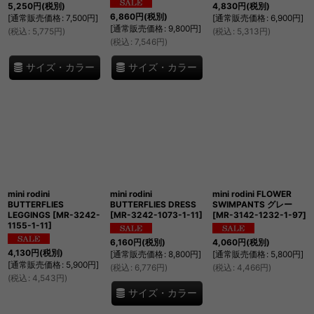
5,250
円
(税別)
4,830
円
(税別)
6,860
円
(税別)
[
通常販売価格
:
7,500
円
]
[
通常販売価格
:
6,900
円
]
[
通常販売価格
:
9,800
円
]
(
税込
:
5,775
円
)
(
税込
:
5,313
円
)
(
税込
:
7,546
円
)
サイズ・カラー
サイズ・カラー
mini rodini
mini rodini
mini rodini FLOWER
BUTTERFLIES
BUTTERFLIES DRESS
SWIMPANTS グレー
LEGGINGS
[
MR-3242-
[
MR-3242-1073-1-11
]
[
MR-3142-1232-1-97
]
1155-1-11
]
6,160
円
(税別)
4,060
円
(税別)
4,130
円
(税別)
[
通常販売価格
:
8,800
円
]
[
通常販売価格
:
5,800
円
]
[
通常販売価格
:
5,900
円
]
(
税込
:
6,776
円
)
(
税込
:
4,466
円
)
(
税込
:
4,543
円
)
サイズ・カラー