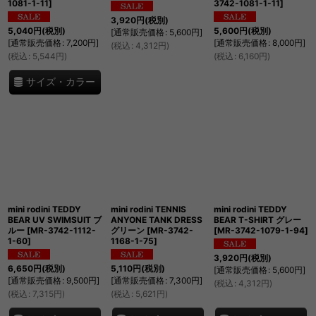
1081-1-11
]
3742-1081-1-11
]
3,920
円
(税別)
5,040
円
(税別)
5,600
円
(税別)
[
通常販売価格
:
5,600
円
]
[
通常販売価格
:
7,200
円
]
[
通常販売価格
:
8,000
円
]
(
税込
:
4,312
円
)
(
税込
:
5,544
円
)
(
税込
:
6,160
円
)
サイズ・カラー
mini rodini TEDDY
mini rodini TENNIS
mini rodini TEDDY
BEAR UV SWIMSUIT ブ
ANYONE TANK DRESS
BEAR T-SHIRT グレー
ルー
[
MR-3742-1112-
グリーン
[
MR-3742-
[
MR-3742-1079-1-94
]
1-60
]
1168-1-75
]
3,920
円
(税別)
6,650
円
(税別)
5,110
円
(税別)
[
通常販売価格
:
5,600
円
]
[
通常販売価格
:
9,500
円
]
[
通常販売価格
:
7,300
円
]
(
税込
:
4,312
円
)
(
税込
:
7,315
円
)
(
税込
:
5,621
円
)