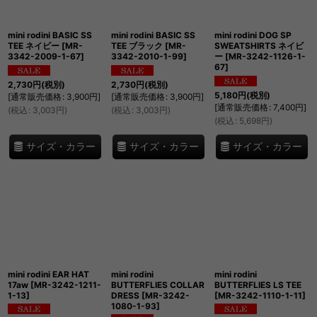
mini rodini BASIC SS
mini rodini BASIC SS
mini rodini DOG SP
TEE ネイビー
[
MR-
TEE ブラック
[
MR-
SWEATSHIRTS ネイビ
3342-2009-1-67
]
3342-2010-1-99
]
ー
[
MR-3242-1126-1-
67
]
2,730
円
(税別)
2,730
円
(税別)
5,180
円
(税別)
[
通常販売価格
:
3,900
円
]
[
通常販売価格
:
3,900
円
]
[
通常販売価格
:
7,400
円
]
(
税込
:
3,003
円
)
(
税込
:
3,003
円
)
(
税込
:
5,698
円
)
サイズ・カラー
サイズ・カラー
サイズ・カラー
mini rodini EAR HAT
mini rodini
mini rodini
17aw
[
MR-3242-1211-
BUTTERFLIES COLLAR
BUTTERFLIES LS TEE
1-13
]
DRESS
[
MR-3242-
[
MR-3242-1110-1-11
]
1080-1-93
]