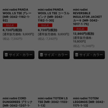
mini rodini PANDA
mini rodini PANDA
mini rodini
WOOL LS TEE グレー
WOOL LS TEE コーラル
REVERSIBLE
[
MR-3042-1162-1-
ピンク
[
MR-3042-
INSULATOR JACKET
92
]
1162-1-30
]
カーキ
[
MR-3042-
1017-1-75
]
6,720
円
(税別)
6,720
円
(税別)
13,860
円
(税別)
[
通常販売価格
:
9,600
円
]
[
通常販売価格
:
9,600
円
]
[
通常販売価格
:
(
税込
:
7,392
円
)
(
税込
:
7,392
円
)
19,800
円
]
(
税込
:
15,246
円
)
サイズ・カラー
サイズ・カラー
サイズ・カラー
mini rodini CORD
mini rodini TOTEM LS
mini rodini TOTEM
DUNGEREES ブラック
TEE
[
MR-3042-1103-
LEGGINGS
[
MR-3042-
[
MR-3042-1207-1-
1-13
]
1171-1-13
]