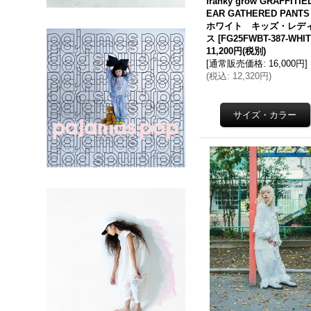
franky grow GRAFFITIE
EAR GATHERED PAN
ホワイト キッズ・レデ
ス
[
FG25FWBT-387-WHI
11,200円
(税別)
[
通常販売価格
:
16,000円
]
(
税込
:
12,320円
)