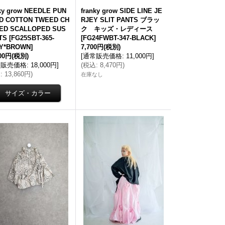
nky grow NEEDLE PUN
franky grow SIDE LINE JE
D COTTON TWEED CH
RJEY SLIT PANTS ブラッ
ED SCALLOPED SUS
ク キッズ・レディース
TS
[
FG25SBT-365-
[
FG24FWBT-347-BLACK
]
Y*BROWN
]
7,700円
(税別)
600円
(税別)
[
通常販売価格
:
11,000円
]
常販売価格
:
18,000円
]
(
税込
:
8,470円
)
込
:
13,860円
)
在庫なし