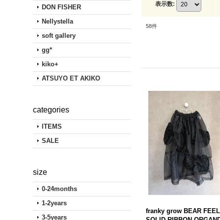
表示数
:
DON FISHER
Nellystella
58
件
soft gallery
gg*
kiko+
ATSUYO ET AKIKO
categories
ITEMS
SALE
size
0-24months
1-2years
franky grow BEAR FEE
3-5years
SOLID RIBBON ORGAN