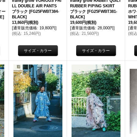
D B
franky grow VORIOUS FRI
franky grow RABBIT QUILT
fran
TS
LL DOUBLE AIR PANTS
RUBBER PIPING SKIRT
RUB
ィー
ブラック
[
FG25FWBT384-
ブラック
[
FG25FWBT381-
ホワ
TE
]
BLACK
]
BLACK
]
WHI
13,860円
(税別)
19,600円
(税別)
19,
[
通常販売価格
:
19,800円
]
[
通常販売価格
:
28,000円
]
[
通
(
税込
:
15,246円
)
(
税込
:
21,560円
)
(
税