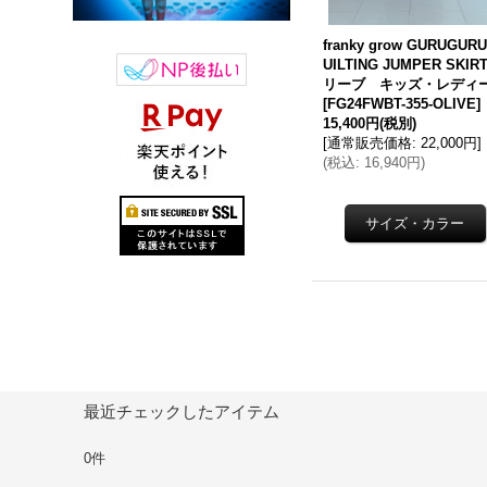
franky grow GURUGURU
UILTING JUMPER SKIR
リーブ キッズ・レディ
[
FG24FWBT-355-OLIVE
]
15,400円
(税別)
[
通常販売価格
:
22,000円
]
(
税込
:
16,940円
)
最近チェックしたアイテム
0件