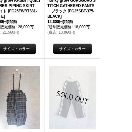
ky grow RABBIT QUILT
franky grow GURUGURU S
BER PIPING SKIRT
TITCH GATHERED PANTS
イト
[
FG25FWBT381-
ブラック
[
FG25SBT-375-
TE
]
BLACK
]
600円
(税別)
12,600円
(税別)
常販売価格
:
28,000円
]
[
通常販売価格
:
18,000円
]
込
:
21,560円
)
(
税込
:
13,860円
)