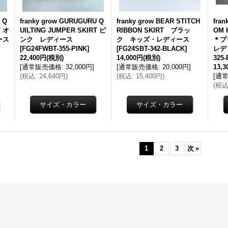
 Q
franky grow GURUGURU Q
franky grow BEAR STITCH
fra
T オ
UILTING JUMPER SKIRT ピ
RIBBON SKIRT ブラッ
OM 
ース
ンク レディース
ク キッズ・レディース
＊ブ
[
FG24FWBT-355-PINK
]
[
FG24SBT-342-BLACK
]
レデ
22,400円
(税別)
14,000円
(税別)
325
[
通常販売価格
:
32,000円
]
[
通常販売価格
:
20,000円
]
13,
(
税込
:
24,640円
)
(
税込
:
15,400円
)
[
通
(
税
1
2
3
次
»