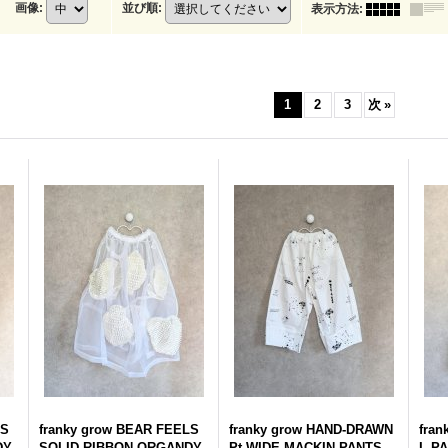
画像
:
並び順
:
表示方法
:
1
2
3
次
»
LS
franky grow BEAR FEELS
franky grow HAND-DRAWN
fran
DY
SOLID RIBBON ORGANDY
Pt.WIDE MACKIN PANTS
L 